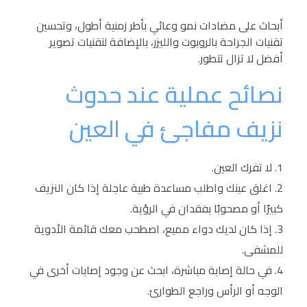
أبحاث على مضادات نمو وعائي بأطر زمنية أطول، وتحسين
تقنيات الجراحة بالروبوت والليزر، بالإضافة لتقنيات تصوير
أفضل لا تزال تتطور.
نصائح عملية عند حدوث
نزيف مفاجئ في العين
لا تفرك العين.
اغلق عينك واطلب مساعدة طبية عاجلة إذا كان النزيف
كبيرًا أو مصحوبًا بفقدان في الرؤية.
إذا كان لديك دواء مميع، اصطحب معك قائمة الأدوية
للمشفى.
في حالة إصابة مباشرة، ابحث عن وجود إصابات أخرى في
الوجه أو الرأس وراجع الطوارئ.