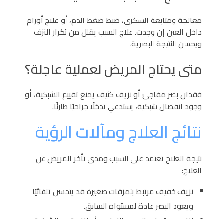
معالجة ومتابعة السكري، ضبط ضغط الدم، أو علاج أورام
داخل العين إن وجدت. علاج السبب يقلل من تكرار النزف
ويحسن النتيجة البصرية.
متى يحتاج المريض لعملية عاجلة؟
فقدان بصر مفاجئ أو نزيف كثيف يمنع تقييم الشبكية، أو
وجود انفصال شبكية، يستدعي تدخلًا جراحيًا طارئًا.
نتائج العلاج ومآلات الرؤية
نتيجة العلاج تعتمد على السبب ومدى تأخر المريض عن
العلاج:
نزيف خفيف مرتبط بتمزقات صغيرة قد يتحسن تلقائيًا
ويعود البصر عادة لمستواه السابق.