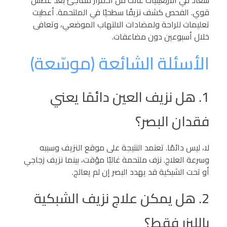
قوي. الفحص كشف نزيفًا سطحيًا في الملتحمة. أعطيت
تعليمات للراحة ولمضادات الالتهاب الموضعي، وتعافى
خلال أسبوعين دون مضاعفات.
الأسئلة الشائعة (موسّعة)
1. هل نزيف العين دائمًا يعني
فقدان البصر؟
لا، ليس دائمًا. تعتمد النتيجة على موقع النزيف وسببه
وسرعة العلاج. نزف ملتحمة غالبًا مؤقت، بينما نزيف زجاجي
أو تحت الشبكية قد يهدد البصر إن لم يعالج.
2. هل يمكن علاج نزيف الشبكية
بالليزر فقط؟