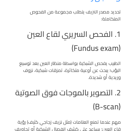
تحديد مصدر النزيف يتطلب مجموعة من الفحوص
المتكاملة:
1. الفحص السريري لقاع العين
(Fundus exam)
الطبيب يفحص الشبكية بواسطة منظار العين بعد توسيع
البؤب؛ يبحث عن أوعية متكاثرة، تمزقات شبكية، نزوف
وريدية أو شديدة.
2. التصوير بالموجات فوق الصوتية
(B-scan)
مهم عندما تمنع العتامات (مثل نزيف زجاجي كثيف) رؤية
قاع العين؛ يساعد على كشف انفصال الشبكية أو تجاويف