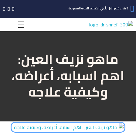
5 شارع قصر النيل , أعلي الخطوط الجوية السعودية
أ.د شريف ممتاز حجازى
أستاذ طب وجراحة العيون بكلية الطب القصر العيني، جامعة القاهرة.
ماهو نزيف العين:
اهم اسبابه، أعراضه،
وكيفية علاجه