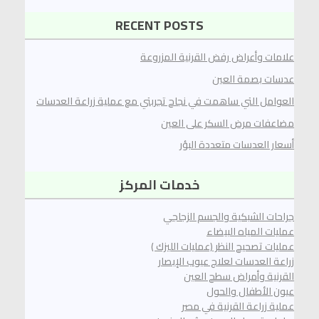
RECENT POSTS
علامات وأعراض رفض القرنية المزروعة
عدسات بصمة العين
العوامل التي ساهمت في نجاح ‏تجربتي مع عملية زراعة العدسات
مضاعفات مرض السكر على العين
أسعار العدسات متعددة البؤر
خدمات المركز
جراحات الشبكية والجسم الزجاجي
عمليات المياه البيضاء
عمليات تصحيح النظر (عمليات الليزك )
زراعة العدسات لعلاج عيوب الإبصار
القرنية وأمراض سطح العين
عيون الأطفال والحول
عملية زراعة القرنية في مصر