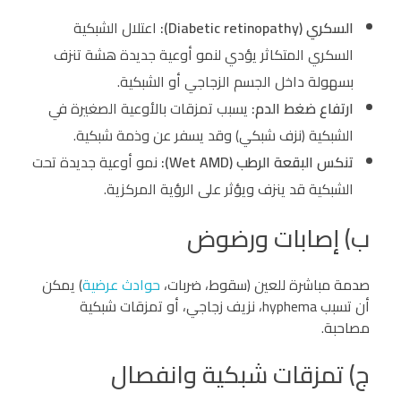
السكري (Diabetic retinopathy):
اعتلال الشبكية
السكري المتكاثر يؤدي لنمو أوعية جديدة هشة تنزف
بسهولة داخل الجسم الزجاجي أو الشبكية.
ارتفاع ضغط الدم:
يسبب تمزقات بالأوعية الصغيرة في
الشبكية (نزف شبكي) وقد يسفر عن وذمة شبكية.
تنكس البقعة الرطب (Wet AMD):
نمو أوعية جديدة تحت
الشبكية قد ينزف ويؤثر على الرؤية المركزية.
ب) إصابات ورضوض
صدمة مباشرة للعين (سقوط، ضربات،
حوادث عرضية
) يمكن
أن تسبب hyphema، نزيف زجاجي، أو تمزقات شبكية
مصاحبة.
ج) تمزقات شبكية وانفصال