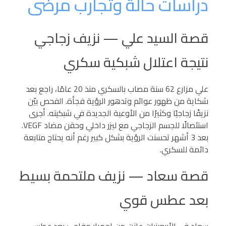
دراسات حالة وتجارب مرضى
قصة السيد علي — نزيف زجاجي
نتيجة اعتلال شبكية سكري
علي مزارع 62 سنة مصاب بالسكري منذ 20 عامًا، راجع بعد
شكاية من ظهور عوائم وتدهور الرؤية فجأة. الفحص بيّن
نزيفًا زجاجيًا وكثيرًا من الأوعية الجديدة في شبكيته. أجرى
استئصالًا للجسم الزجاجي مع ليزر داخلي وحقن مضاد VEGF.
بعد 3 أشهر تحسنت الرؤية بشكل كبير رغم أنه يحتاج متابعة
دائمة للسكري.
قصة سعاد — نزيف ملتحمة بسيط
بعد عطس قوي
سعاد في الأربعينيات عانت من احمرار مفاجئ بعد عطس