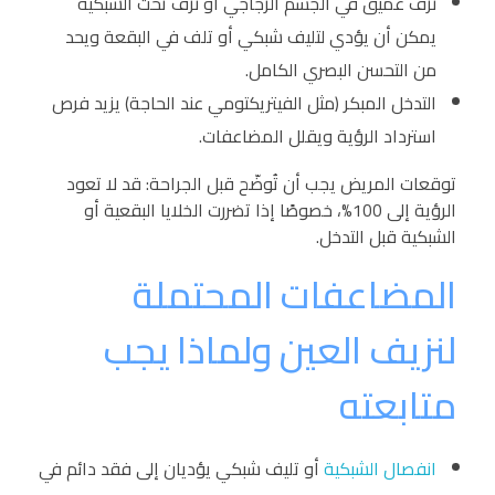
نزف عميق في الجسم الزجاجي أو نزف تحت الشبكية
يمكن أن يؤدي لتليف شبكي أو تلف في البقعة ويحد
من التحسن البصري الكامل.
التدخل المبكر (مثل الفيتريكتومي عند الحاجة) يزيد فرص
استرداد الرؤية ويقلل المضاعفات.
توقعات المريض يجب أن تُوضّح قبل الجراحة: قد لا تعود
الرؤية إلى 100%، خصوصًا إذا تضررت الخلايا البقعية أو
الشبكية قبل التدخل.
المضاعفات المحتملة
لنزيف العين ولماذا يجب
متابعته
انفصال الشبكية
أو تليف شبكي يؤديان إلى فقد دائم في