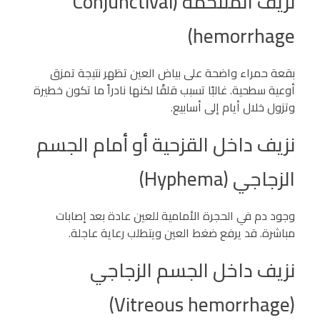
نزيف الملتحمة (Conjunctival
hemorrhage)
بقعة حمراء واضحة على بياض العين تظهر نتيجة تمزق
أوعية سطحية. غالبًا تسبب قلقًا لكنها نادراً ما تكون خطيرة
وتزول خلال أيام إلى أسابيع.
نزيف داخل القزحية أو أمام الجسم
الزجاجي (Hyphema)
وجود دم في الحجرة الأمامية للعين عادة بعد إصابات
مباشرة. قد يرفع ضغط العين ويتطلب رعاية عاجلة.
نزيف داخل الجسم الزجاجي
(Vitreous hemorrhage)