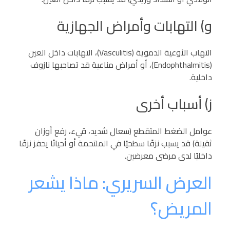
و) التهابات وأمراض الجهازية
التهاب الأوعية الدموية (Vasculitis)، التهابات داخل العين
(Endophthalmitis)، أو أمراض مناعية قد تصاحبها نازوف
داخلية.
ز) أسباب أخرى
عوامل الضغط المتقطع (سعال شديد، قيء، رفع أوزان
ثقيلة) قد يسبب نزفًا سطحيًا في الملتحمة أو أحيانًا يحفز نزفًا
داخليًا لدى مرضى معرضين.
العرض السريري: ماذا يشعر
المريض؟