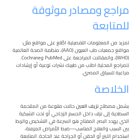
مراجع ومصادر موثوقة
للمتابعة
لمزيد من المعلومات التفصيلية اطّلع على مواقع مثل:
مواقع جمعيات طب العيون (AAO)، منظمة الصحة العالمية
(WHO)، والمقالات المراجعة على PubMed وCochrane.
للمراجع المحلية اطلب من طبيبك نشرات توعية أو إرشادات
مراعية للسياق المصري.
الخلاصة
يشمل مصطلح
نزيف العين
حالات متنوعة من الملتحمة
السطحية إلى نزف داخل الجسم الزجاجي أو تحت الشبكية
الذي يهدد البصر. المفتاح هو السرعة في التشخيص والربط
بين السبب والعلاج المناسب—ضبط الأمراض المزمنة،
استخدام الليزر أو الحقن أو الجراحة عند الحاجة. المتابعة