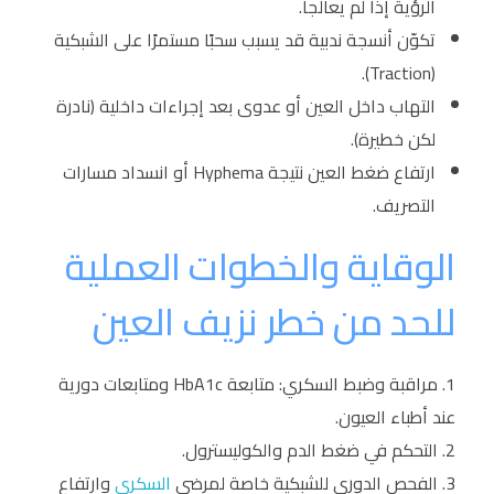
الرؤية إذا لم يعالجا.
تكوّن أنسجة ندبية قد يسبب سحبًا مستمرًا على الشبكية
(Traction).
التهاب داخل العين أو عدوى بعد إجراءات داخلية (نادرة
لكن خطيرة).
ارتفاع ضغط العين نتيجة Hyphema أو انسداد مسارات
التصريف.
الوقاية والخطوات العملية
للحد من خطر نزيف العين
مراقبة وضبط السكري: متابعة HbA1c ومتابعات دورية
عند أطباء العيون.
التحكم في ضغط الدم والكوليسترول.
الفحص الدوري للشبكية خاصة لمرضى
السكري
وارتفاع