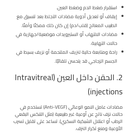
استقرار ضغط الدم وضغط العين.
إيقاف أو تعديل أدوية مضادات التجلط بعد تنسيق مع
الطبيب المعالج (قلب/دم) إن كان ذلك ممكنًا وآمنًا.
مضادات الالتهاب أو الستيرويدات موضعية/جهازية في
حالات التهابية.
راحة ومتابعة حالية لنزيف الملتحمة أو نزيف بسيط في
الجسم الزجاجي قد يتحسن تلقائيًا.
2. الحقن داخل العين (Intravitreal
injections)
مضادات عامل النمو الوعائي (Anti-VEGF) تستخدم في
حالات نزف ناتج عن أوعية غير طبيعية (مثل التنكس البقعي
الرطب أو اعتلال الشبكية السكري). تساعد على تقليل تسرب
الأوعية ومنع تكرار النزف.