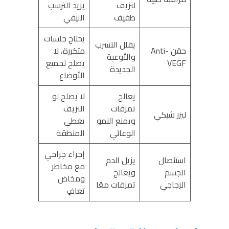
لنزيف
يزيد الترسب
طفيف
الليفي
يحتاج جلسات
يقلل التسرب
حقن Anti-
متكررة، لا
والأوعية
VEGF
يصلح لجميع
الجديدة
الأوضاع
يعالج
لا يصلح لو
تمزقات
النزيف
ليزر شبكي
ويمنع النمو
يغطي
الوعائي
المنطقة
إجراء جراحي
استئصال
يزيل الدم
مع مخاطر
الجسم
ويعالج
ومخاض
الزجاجي
تمزقات معًا
تعافٍ