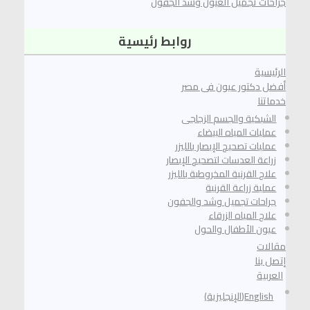
جراحات تجميل العيون وشد الجفون
روابط رئيسية
الرئيسية
أفضل دكتور عيون فى مصر
خدماتنا
الشبكية والجسم الزجاجى
عمليات المياه البيضاء
عمليات تصحيح الإبصار بالليزر
زراعة العدسات لتصحيح الإبصار
علاج القرنية المخروطية بالليزر
عملية زراعة القرنية
جراحات تجميل وشد والجفون
علاج المياه الزرقاء
عيون الأطفال والحول
مقالات
إتصل بنا
العربية
English
(
الإنجليزية
)