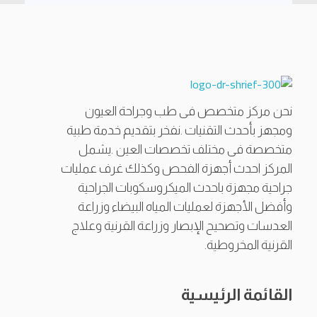
أ.د شريف ممتاز حجازى
أستاذ طب وجراحة العيون بكلية الطب القصر العيني، جامعة القاهرة.
نحن مركز متخصص فى طب وجراحة العيون
ومجهز بأحدث التقنيات .نفخر بتقديم خدمة طبية
متخصصة فى مختلف تخصصات العين .يشمل
المركز احدث أجهزة الفحص وكذلك غرف عمليات
جراحية مجهزة باحدث الميكروسكوبات الجراحية
وأفضل الأجهزة لعمليات المياه البيضاء وزراعة
العدسات وتصحيح الإبصار وزراعة القرنية وعلاج
القرنية المخروطية.
القائمة الرئيسية