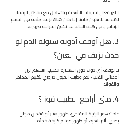
الليزر فعّال لتمزقات الشبكية وللتعامل مع مناطق الإقفار،
لكنه قد لا يكون كافيًا إذا كان هناك نزيف كثيف في الجسم
الزجاجي؛ في هذه الحالة قد تكون الجراحة ضرورية.
3. هل أوقف أدوية سيولة الدم لو
حدث نزيف في العين؟
لا توقف أي دواء دون استشارة الطبيب. التنسيق بين
أخصائي القلب/الدم وطبيب العيون ضروري لتقييم المخاطر
والفوائد.
4. متى أراجع الطبيب فورًا؟
عند تدهور الرؤية المفاجئ، ظهور ستار أو فقدان مجال
بصري، ألم شديد، أو ظهور عوائم كثيفة فجأة.