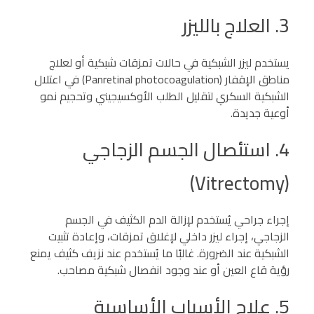
3. العلاج بالليزر
يستخدم ليزر الشبكية في حالات تمزقات شبكية أو لعلاج
مناطق الإقفار (Panretinal photocoagulation) في اعتلال
الشبكية السكري لتقليل الطلب الأوكسيجيني وتحجيم نمو
أوعية جديدة.
4. استئصال الجسم الزجاجي
(Vitrectomy)
إجراء جراحي يُستخدم لإزالة الدم الكثيف في الجسم
الزجاجي، إجراء ليزر داخلي لإغلاق تمزقات، وإعادة تثبيت
الشبكية عند الضرورة. غالبًا ما يُستخدم عند نزيف كثيف يمنع
رؤية قاع العين أو عند وجود انفصال شبكية مصاحب.
5. علاج الأسباب الأساسية