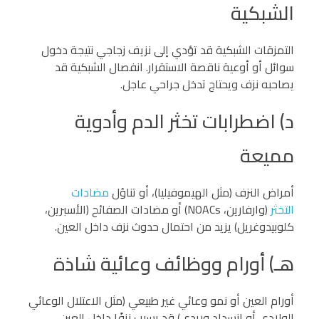
الشبكية
التمزقات الشبكية قد تؤدي إلى نزيف زجاجي نتيجة دخول
سوائل أو أوعية ناقصة الاستقرار. انفصال الشبكية قد
يصاحبه نزف ويحتاج تدخل جراحي عاجل.
د) اضطرابات تخثر الدم وأدوية
مميعة
أمراض النزف (مثل الهيموفيليا)، أو تناوُل
مضادات
التخثر
(وارفارين، NOACs) أو مضادات الصفائح (الأسبرين،
كلوبيدوغريل) يزيد من احتمال حدوث نزف داخل العين.
هـ) أورام ووظائف وعائية شاذة
أورام العين أو نمو وعائي غير طبيعي (مثل الاعتلال الوعائي
الولادي أو انسداد وريدي) قد يسبب نزفًا داخل العين.