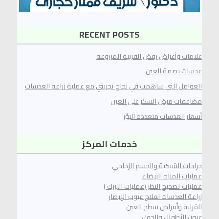
RECENT POSTS
علامات وأعراض رفض القرنية المزروعة
عدسات بصمة العين
العوامل التي ساهمت في نجاح ‏تجربتي مع عملية زراعة العدسات
مضاعفات مرض السكر على العين
أسعار العدسات متعددة البؤر
خدمات المركز
جراحات الشبكية والجسم الزجاجي
عمليات المياه البيضاء
عمليات تصحيح النظر (عمليات الليزك )
زراعة العدسات لعلاج عيوب الإبصار
القرنية وأمراض سطح العين
عيون الأطفال والحول