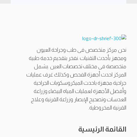
أ.د شريف ممتاز حجازى
أستاذ طب وجراحة العيون بكلية الطب القصر العيني، جامعة القاهرة.
نحن مركز متخصص فى طب وجراحة العيون
ومجهز بأحدث التقنيات .نفخر بتقديم خدمة طبية
متخصصة فى مختلف تخصصات العين .يشمل
المركز احدث أجهزة الفحص وكذلك غرف عمليات
جراحية مجهزة باحدث الميكروسكوبات الجراحية
وأفضل الأجهزة لعمليات المياه البيضاء وزراعة
العدسات وتصحيح الإبصار وزراعة القرنية وعلاج
القرنية المخروطية.
القائمة الرئيسية