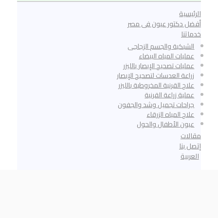
الرئيسية
أفضل دكتور عيون فى مصر
خدماتنا
الشبكية والجسم الزجاجى
عمليات المياه البيضاء
عمليات تصحيح الإبصار بالليزر
زراعة العدسات لتصحيح الإبصار
علاج القرنية المخروطية بالليزر
عملية زراعة القرنية
جراحات تجميل وشد والجفون
علاج المياه الزرقاء
عيون الأطفال والحول
مقالات
إتصل بنا
العربية