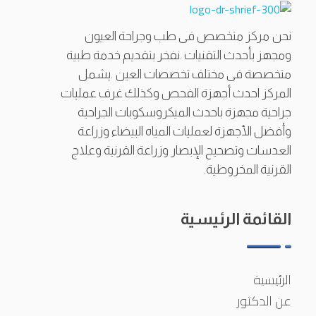
أ.د شريف ممتاز حجازى
أستاذ طب وجراحة العيون بكلية الطب القصر العيني، جامعة القاهرة.
نحن مركز متخصص فى طب وجراحة العيون
ومجهز بأحدث التقنيات .نفخر بتقديم خدمة طبية
متخصصة فى مختلف تخصصات العين .يشمل
المركز احدث أجهزة الفحص وكذلك غرف عمليات
جراحية مجهزة باحدث الميكروسكوبات الجراحية
وأفضل الأجهزة لعمليات المياه البيضاء وزراعة
العدسات وتصحيح الإبصار وزراعة القرنية وعلاج
القرنية المخروطية.
القائمة الرئيسية
الرئيسية
عن الدكتور