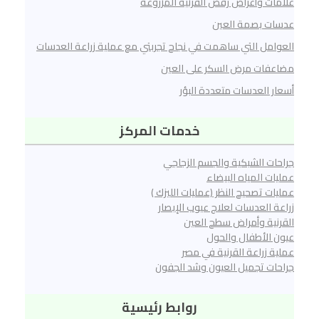
علامات وأعراض رفض القرنية المزروعة
عدسات بصمة العين
العوامل التي ساهمت في نجاح ‏تجربتي مع عملية زراعة العدسات
مضاعفات مرض السكر على العين
أسعار العدسات متعددة البؤر
خدمات المركز
جراحات الشبكية والجسم الزجاجي
عمليات المياه البيضاء
عمليات تصحيح النظر (عمليات الليزك )
زراعة العدسات لعلاج عيوب الإبصار
القرنية وأمراض سطح العين
عيون الأطفال والحول
عملية زراعة القرنية في مصر
جراحات تجميل العيون وشد الجفون
روابط رئيسية